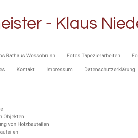
ister - Klaus Nie
os Rathaus Wessobrunn
Fotos Tapezierarbeiten
Fo
les
Kontakt
Impressum
Datenschutzerklärung
he
n Objekten
ung von Holzbauteilen
auteilen